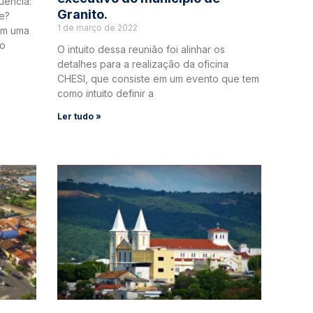
uência:
Granito.
te?
1 de março de 2022
em uma
ão
O intuito dessa reunião foi alinhar os
detalhes para a realização da oficina
CHESI, que consiste em um evento que tem
como intuito definir a
Ler tudo »