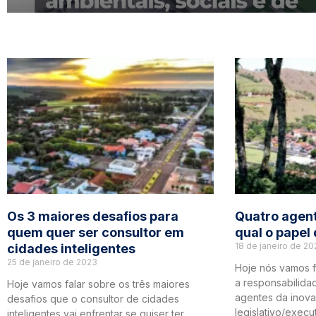
Os 3 maiores desafios para
Quatro agent
quem quer ser consultor em
qual o papel
18 de janeiro de 20
cidades inteligentes
25 de janeiro de 2023
Hoje nós vamos f
a responsabilida
Hoje vamos falar sobre os três maiores
agentes da inova
desafios que o consultor de cidades
legislativo/execu
inteligentes vai enfrentar se quiser ter