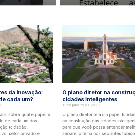
es da inovação:
O plano diretor na constru
 de cada um?
cidades inteligentes
23
11 de janeiro de 2023
alar sobre qual é papel e
O plano diretor tem um papel funda
de de cada um dos
na construção das cidades inteligent
ção (cidadão,
para que você possa entender melh
tivo, setor privado e
separei o tema nos seguintes tópico