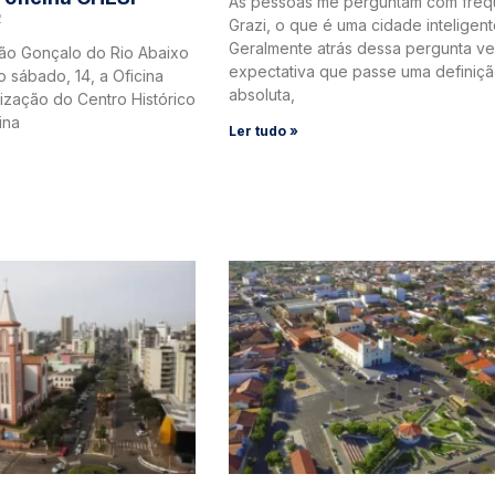
As pessoas me perguntam com freq
2
Grazi, o que é uma cidade inteligen
Geralmente atrás dessa pergunta v
São Gonçalo do Rio Abaixo
expectativa que passe uma definiç
o sábado, 14, a Oficina
absoluta,
lização do Centro Histórico
ina
Ler tudo »