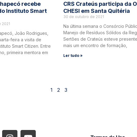
Chapecó recebe
CRS Crateús participa da O
do Instituto Smart
CHESI em Santa Quitéria
30 de outubro de 2021
 2021
Na última semana o Consórcio Públi
Manejo de Resíduos Sólidos da Reg
apecó, João Rodrigues,
Sertões de Crateús esteve present
rta-feira a visita de
mais um encontro de formação,
tituto Smart Citizen. Entre
lho, primeira mentora em
Ler tudo »
1
2
3