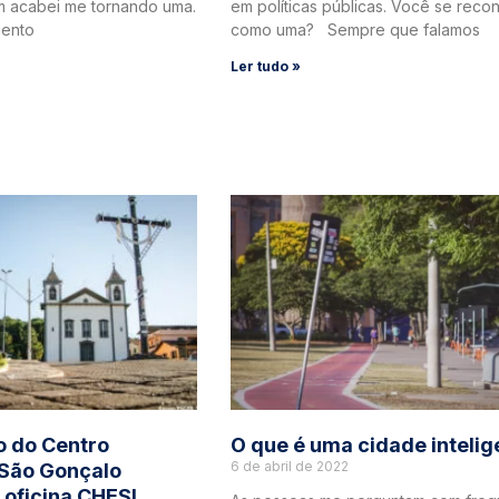
m acabei me tornando uma.
em políticas públicas. Você se rec
ento
como uma? Sempre que falamos
Ler tudo »
o do Centro
O que é uma cidade intelig
6 de abril de 2022
 São Gonçalo
oficina CHESI