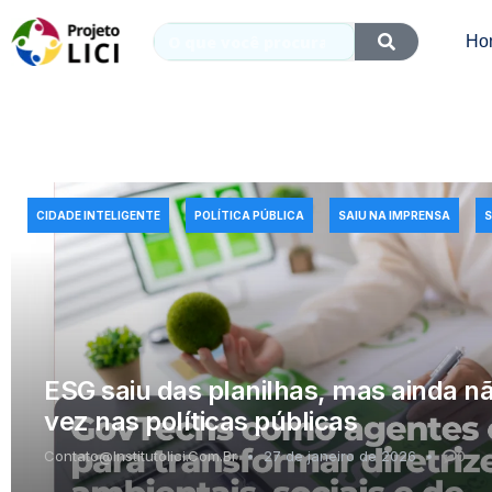
Ho
CIDADE INTELIGENTE
POLÍTICA PÚBLICA
SAIU NA IMPRENSA
ESG saiu das planilhas, mas ainda n
vez nas políticas públicas
Contato@institutolici.com.br
27 de janeiro de 2026
0