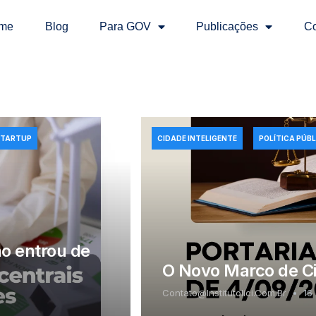
me
Blog
Para GOV
Publicações
Co
STARTUP
CIDADE INTELIGENTE
POLÍTICA PÚBL
ão entrou de
O Novo Marco de Cid
Contato@institutolici.com.br
16