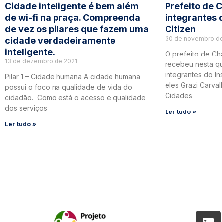
Cidade inteligente é bem além
Prefeito de 
de wi-fi na praça. Compreenda
integrantes 
de vez os pilares que fazem uma
Citizen
30 de novembro de
cidade verdadeiramente
inteligente.
O prefeito de Ch
13 de dezembro de 2021
recebeu nesta qua
integrantes do Ins
Pilar 1 – Cidade humana A cidade humana
eles Grazi Carva
possui o foco na qualidade de vida do
Cidades
cidadão. Como está o acesso e qualidade
dos serviços
Ler tudo »
Ler tudo »