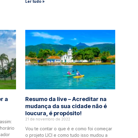
Ler tudo »
r a
Resumo da live – Acreditar na
mudança da sua cidade não é
loucura, é propósito!
21 de novembro de 2022
assim:
horário
Vou te contar o que é e como foi começar
eador
o projeto LICI e como tudo isso mudou a