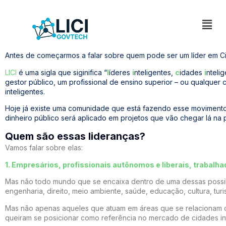
Antes de começarmos a falar sobre quem pode ser um líder em Cid
LICI
é uma sigla que siginifica “
l
íderes
i
nteligentes,
c
idades
i
nteli
gestor público, um profissional de ensino superior – ou qualque
inteligentes.
Hoje já existe uma comunidade que está fazendo esse movimento n
dinheiro público será aplicado em projetos que vão chegar lá na p
Quem são essas lideranças?
Vamos falar sobre elas:
1.
Empresários, profissionais autônomos e liberais, trabalh
Mas não todo mundo que se encaixa dentro de uma dessas possibil
engenharia, direito, meio ambiente, saúde, educação, cultura, tur
Mas não apenas aqueles que atuam em áreas que se relacionam c
queiram se posicionar como referência no mercado de cidades int