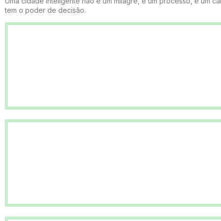
Uma cidade inteligente não é um milagre, é um processo, é um c
tem o poder de decisão.