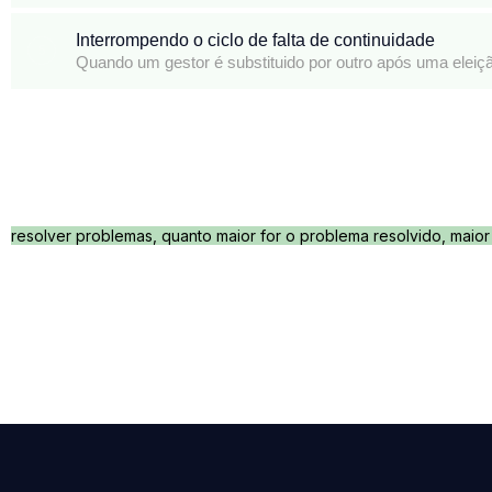
Interrompendo o ciclo de falta de continuidade
5
Quando um gestor é substituido por outro após uma elei
Agora você sabe quem pode ser uma liderança LICI, quais são as 
que você pode ser um agente importante nesse processo de deix
E a minha resposta pra você é: com certeza. Tem demanda para t
dos mais de 5 mil que temos.
Nós precisamos de muitas lideranças. Precisamos de pessoas que c
resolver problemas, quanto maior for o problema resolvido, maior 
E se você quiser aprender mais sobre como fazer tudo isso funcio
serão 10 horas. Será um intensivão para que você possa surfar 
Além disso, no dia 17 de novembro teremos uma Masterclass sobre 
para acelerar cidades inteligentes no Brasil. Já deixe anotado na
Eu estou fazendo a minha parte, agora é a sua vez. Estarei te esp