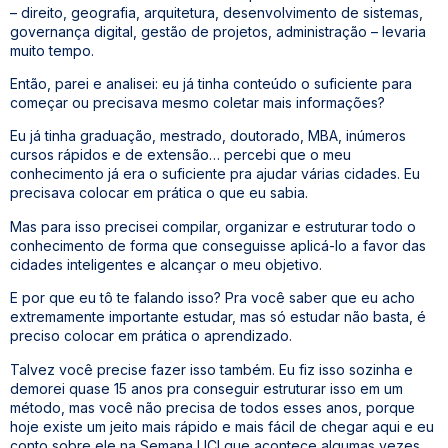
– direito, geografia, arquitetura, desenvolvimento de sistemas,
governança digital, gestão de projetos, administração – levaria
muito tempo.
Então, parei e analisei: eu já tinha conteúdo o suficiente para
começar ou precisava mesmo coletar mais informações?
Eu já tinha graduação, mestrado, doutorado, MBA, inúmeros
cursos rápidos e de extensão… percebi que o meu
conhecimento já era o suficiente pra ajudar várias cidades. Eu
precisava colocar em prática o que eu sabia.
Mas para isso precisei compilar, organizar e estruturar todo o
conhecimento de forma que conseguisse aplicá-lo a favor das
cidades inteligentes e alcançar o meu objetivo.
E por que eu tô te falando isso? Pra você saber que eu acho
extremamente importante estudar, mas só estudar não basta, é
preciso colocar em prática o aprendizado.
Talvez você precise fazer isso também. Eu fiz isso sozinha e
demorei quase 15 anos pra conseguir estruturar isso em um
método, mas você não precisa de todos esses anos, porque
hoje existe um jeito mais rápido e mais fácil de chegar aqui e eu
conto sobre ele na Semana LICI que acontece algumas vezes