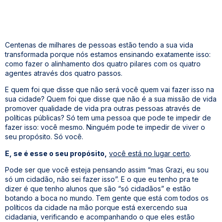
Certa vez me falaram “Grazi, muito obrigada por ter escolhido
cidades inteligentes, porque hoje, por você ter escolhido e não
ter desistido, a gente está impactando a vida de milhares de
pessoas que vivem nos municípios que atuamos.”
Centenas de milhares de pessoas estão tendo a sua vida
transformada porque nós estamos ensinando exatamente isso:
como fazer o alinhamento dos quatro pilares com os quatro
agentes através dos quatro passos.
E quem foi que disse que não será você quem vai fazer isso na
sua cidade? Quem foi que disse que não é a sua missão de vida
promover qualidade de vida pra outras pessoas através de
políticas públicas? Só tem uma pessoa que pode te impedir de
fazer isso: você mesmo. Ninguém pode te impedir de viver o
seu propósito. Só você.
E, se é esse o seu propósito,
você está no lugar certo
.
Pode ser que você esteja pensando assim “mas Grazi, eu sou
só um cidadão, não sei fazer isso”. E o que eu tenho pra te
dizer é que tenho alunos que são “só cidadãos” e estão
botando a boca no mundo. Tem gente que está com todos os
políticos da cidade na mão porque está exercendo sua
cidadania, verificando e acompanhando o que eles estão