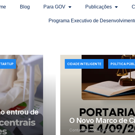
me
Blog
Para GOV
Publicações
C
Programa Executivo de Desenvolviment
STARTUP
CIDADE INTELIGENTE
POLÍTICA PÚBL
ão entrou de
O Novo Marco de Cid
Contato@institutolici.com.br
16