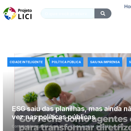
Ho
CIDADE INTELIGENTE
POLÍTICA PÚBLICA
SAIU NA IMPRENSA
ESG saiu das planilhas, mas ainda n
vez nas políticas públicas
Contato@institutolici.com.br
27 de janeiro de 2026
0