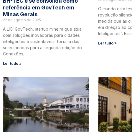
BH-TEC e se consolida como
referência em GovTech em
O mundo está te
Minas Gerais
revolução silencio
22 de agosto de 2025
medida que as c
em direção ao co
A LICI GovTech, startup mineira que atua
Inteligentes”. Es
com soluções inovadoras para cidades
inteligentes e sustentáveis, foi uma das
Ler tudo »
selecionadas para a segunda edição do
Conexões,
Ler tudo »