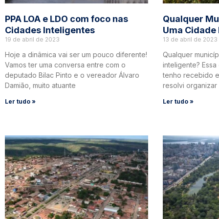
PPA LOA e LDO com foco nas
Qualquer Mun
Cidades Inteligentes
Uma Cidade I
19 de abril de 2023
13 de abril de 2023
Hoje a dinâmica vai ser um pouco diferente!
Qualquer municíp
Vamos ter uma conversa entre com o
inteligente? Ess
deputado Bilac Pinto e o vereador Álvaro
tenho recebido e
Damião, muito atuante
resolvi organizar
Ler tudo »
Ler tudo »