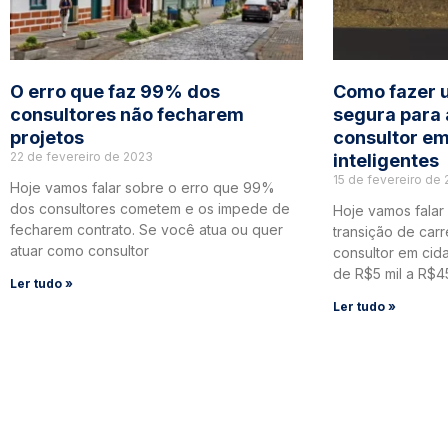
O erro que faz 99% dos
Como fazer 
consultores não fecharem
segura para 
projetos
consultor e
22 de fevereiro de 2023
inteligentes
15 de fevereiro de
Hoje vamos falar sobre o erro que 99%
dos consultores cometem e os impede de
Hoje vamos falar
fecharem contrato. Se você atua ou quer
transição de carr
atuar como consultor
consultor em cida
de R$5 mil a R$4
Ler tudo »
Ler tudo »