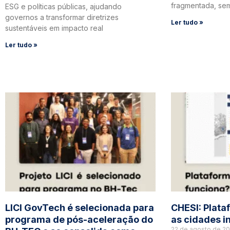
fragmentada, se
ESG e políticas públicas, ajudando
governos a transformar diretrizes
Ler tudo »
sustentáveis em impacto real
Ler tudo »
LICI GovTech é selecionada para
CHESI: Plata
programa de pós-aceleração do
as cidades i
22 de agosto de 2