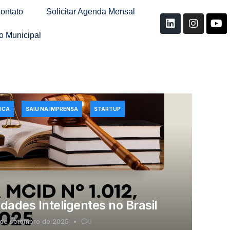
ontato
Solicitar Agenda Mensal
o Municipal
ICA
SAIU NA IMPRENSA
STARTUP
ades Inteligentes no Brasil
 de setembro de 2025
0