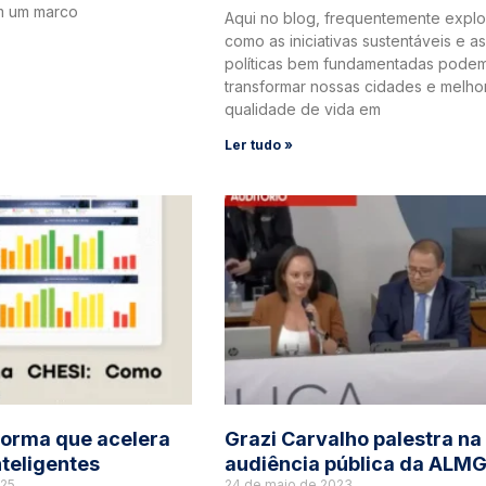
m um marco
Aqui no blog, frequentemente expl
como as iniciativas sustentáveis e as
políticas bem fundamentadas pode
transformar nossas cidades e melho
qualidade de vida em
Ler tudo »
forma que acelera
Grazi Carvalho palestra na
nteligentes
audiência pública da ALM
025
24 de maio de 2023