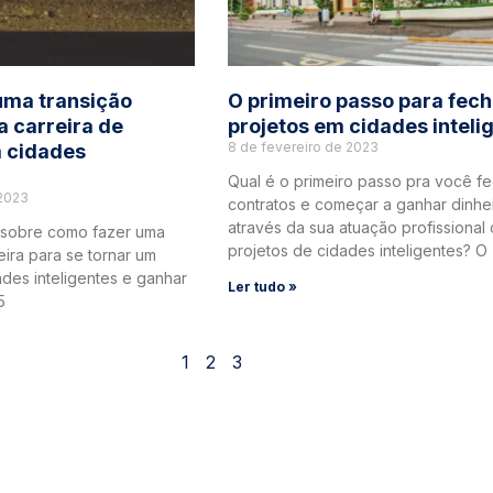
uma transição
O primeiro passo para fech
a carreira de
projetos em cidades inteli
8 de fevereiro de 2023
m cidades
Qual é o primeiro passo pra você f
 2023
contratos e começar a ganhar dinhe
através da sua atuação profissional
 sobre como fazer uma
projetos de cidades inteligentes? O
eira para se tornar um
des inteligentes e ganhar
Ler tudo »
5
1
2
3