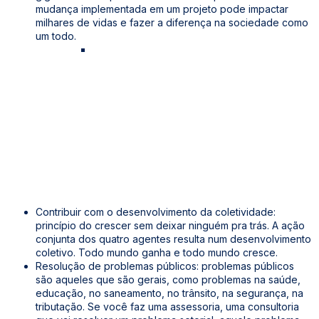
mudança implementada em um projeto pode impactar
milhares de vidas e fazer a diferença na sociedade como
um todo.
Você convence um líder e impacta milhares
de vidas no governo, nas empresas nas
escolas, na sociedade. Gente se você
convence um prefeito, um vereador, se você
convence um deputado você impacta
milhares de vidas. Se você convence um líder
de empresa, uma microempresa ela impacta
milhares de vidas. Se você muda a forma de
uma escola, aquela uma escola ela vai
impactar milhares de vidas. Se você
transforma o cidadão, o cidadão ele vai
transformando milhares de outras vidas.
Contribuir com o desenvolvimento da coletividade:
princípio do crescer sem deixar ninguém pra trás. A ação
conjunta dos quatro agentes resulta num desenvolvimento
coletivo. Todo mundo ganha e todo mundo cresce.
Resolução de problemas públicos: problemas públicos
são aqueles que são gerais, como problemas na saúde,
educação, no saneamento, no trânsito, na segurança, na
tributação. Se você faz uma assessoria, uma consultoria