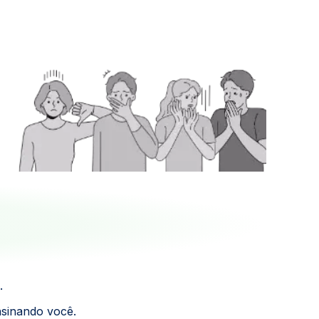
.
nsinando você.