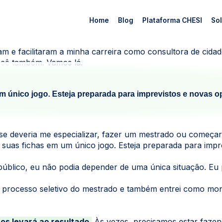
Home
Blog
Plataforma CHESI
Sol
 e facilitaram a minha carreira como consultora de cidade
ocê também. Vamos lá.
 único jogo. Esteja preparada para imprevistos e novas o
 se deveria me especializar, fazer um mestrado ou começa
 suas fichas em um único jogo. Esteja preparada para impr
lico, eu não podia depender de uma única situação. Eu pre
 processo seletivo do mestrado e também entrei como mon
os levará ao resultado.
Às vezes, precisamos estar fazen