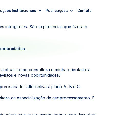
uções Institucionais
Publicações
Contato
s inteligentes. São experiências que fizeram
portunidades.
r a atuar como consultora e minha orientadora
evistos e novas oportunidades.”
cisaria ter alternativas: plano A, B e C.
itora da especialização de geoprocessamento. E
do várias coisas ao mesmo tempo para descobrir