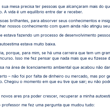
 sua mesa precisa ter pessoas que alcançaram mais do qu
 A vida é um equilíbrio entre dar e receber.
oas brilhantes, para absorver seus conhecimentos e insig
har nossos conhecimento com quem ainda não atingiu seu 
 estava fazendo um processo de desenvolvimento pessoal 
autoestima estava muito baixa.
ária, porque, para mim, se há uma carreira que tem um gran
curso. Isso me fez pensar que nada mais que eu fizesse da
esa na área de licenciamento ambiental que acabou não da
o – não foi por falta de dinheiro ou mercado, mas por g
do. Chegou o momento em que eu tive que sair; eu não pod
r novos ares pra poder crescer, recuperar a minha autoes
 o professor me fez uma pergunta que mudou tudo: