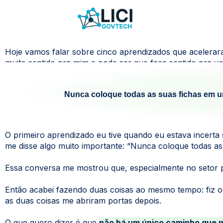
Hoje vamos falar sobre cinco aprendizados que aceleraram
muito sentido pra mim e pode ser que faça sentido pra v
Aprendizado 1
Nunca coloque todas as suas fichas em um
O primeiro aprendizado eu tive quando eu estava incerta
me disse algo muito importante: “Nunca coloque todas as
Essa conversa me mostrou que, especialmente no setor púb
Então acabei fazendo duas coisas ao mesmo tempo: fiz o
as duas coisas me abriram portas depois.
O que quero dizer é que
não há um único caminho que n