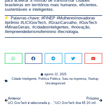
para acelerar a missão de
transformar cidades
brasileiras em territórios mais humanos, eficientes,
sustentáveis e inteligentes
.
Palavras-chave
: #FINEP #MulheresInovadoras
#prêmio #LICIGovTech, #GraziCarvalho, #GovTech
#MinasGerais, #cidadesinteligentes, #inovação,
#empreendedorismofeminino #tecnologia.
agosto 22, 2025
Cidade Inteligente
,
Política Pública
,
Saiu na imprensa
,
Startup
,
Uncategorized
Anterior
Próximo
LICI GovTech é selecionada para programa de pós-aceleração do BH-TEC e se consolida como referência em GovTech em Minas Gerais
“LICI GovTech doa R$ 20 milhões em tecnologia para municípios mineiros em parceria com o Programa Cidades do Futuro