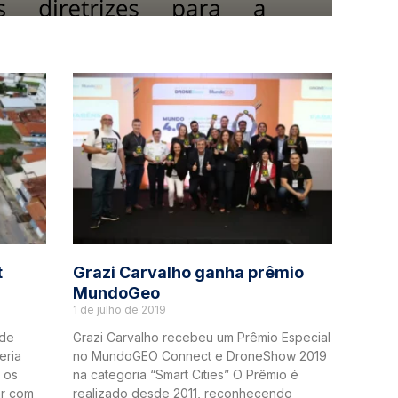
t
Grazi Carvalho ganha prêmio
MundoGeo
1 de julho de 2019
 de
Grazi Carvalho recebeu um Prêmio Especial
eria
no MundoGEO Connect e DroneShow 2019
l os
na categoria “Smart Cities” O Prêmio é
ar com
realizado desde 2011, reconhecendo