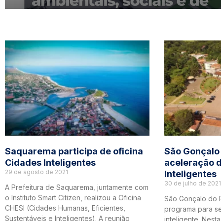
Saquarema participa de oficina
São Gonçalo 
Cidades Inteligentes
aceleração 
29 de agosto de 2021
Inteligentes
30 de julho de 2021
A Prefeitura de Saquarema, juntamente com
o Instituto Smart Citizen, realizou a Oficina
São Gonçalo do 
CHESI (Cidades Humanas, Eficientes,
programa para s
Sustentáveis e Inteligentes). A reunião
inteligente. Nest