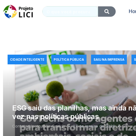
Ho
CIDADE INTELIGENTE
POLÍTICA PÚBLICA
SAIU NA IMPRENSA
ESG saiu das planilhas, mas ainda n
vez nas políticas públicas
Contato@institutolici.com.br
27 de janeiro de 2026
0