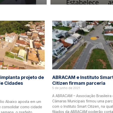
implanta projeto de
ABRACAM e Instituto Smar
de Cidades
Citizen firmam parceria
5 de junho de 2021
A ABRACAM – Associação Brasileira
Câmaras Municipais firmou uma parc
Rio Abaixo aposta em um
com o Instituto Smart Citizen, na qua
e consolidar como cidade
filiados da ABRACAM poderão cont
a semana, o prefeito