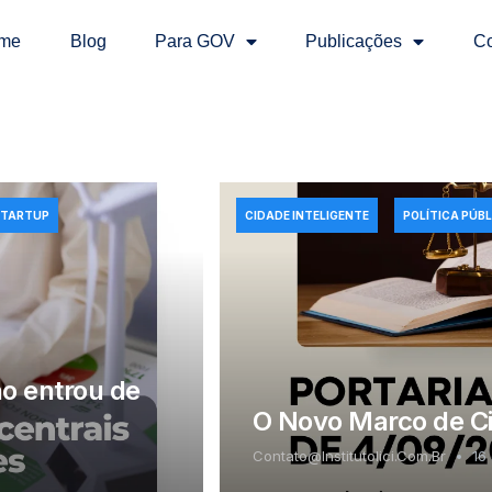
me
Blog
Para GOV
Publicações
Co
STARTUP
CIDADE INTELIGENTE
POLÍTICA PÚBL
ão entrou de
O Novo Marco de Cid
Contato@institutolici.com.br
16