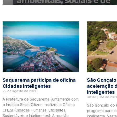
Saquarema participa de oficina
São Gonçalo 
Cidades Inteligentes
aceleração 
29 de agosto de 2021
Inteligentes
30 de julho de 2021
A Prefeitura de Saquarema, juntamente com
o Instituto Smart Citizen, realizou a Oficina
São Gonçalo do 
CHESI (Cidades Humanas, Eficientes,
programa para s
Sustentáveis e Inteligentes). A reunião
inteligente. Nest