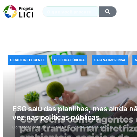
CIDADE INTELIGENTE
POLÍTICA PÚBLICA
SAIU NA IMPRENSA
ESG saiu das planilhas, mas ainda n
vez nas políticas públicas
Contato@institutolici.com.br
27 de janeiro de 2026
0