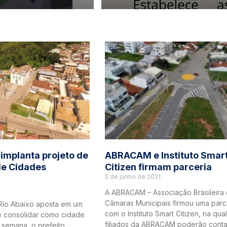
implanta projeto de
ABRACAM e Instituto Smar
de Cidades
Citizen firmam parceria
5 de junho de 2021
A ABRACAM – Associação Brasileira
Câmaras Municipais firmou uma parc
Rio Abaixo aposta em um
com o Instituto Smart Citizen, na qua
e consolidar como cidade
filiados da ABRACAM poderão cont
a semana, o prefeito