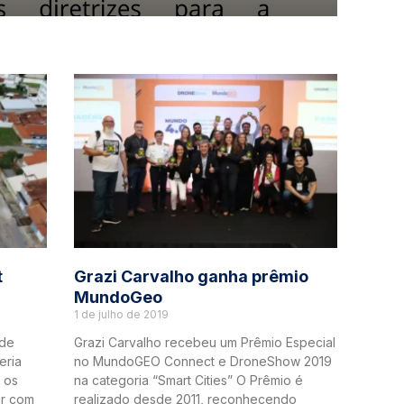
t
Grazi Carvalho ganha prêmio
MundoGeo
1 de julho de 2019
 de
Grazi Carvalho recebeu um Prêmio Especial
eria
no MundoGEO Connect e DroneShow 2019
l os
na categoria “Smart Cities” O Prêmio é
ar com
realizado desde 2011, reconhecendo