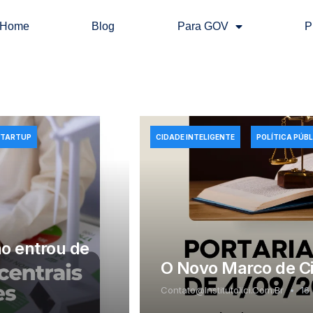
Home
Blog
Para GOV
P
STARTUP
CIDADE INTELIGENTE
POLÍTICA PÚBL
ão entrou de
O Novo Marco de Cid
Contato@institutolici.com.br
16